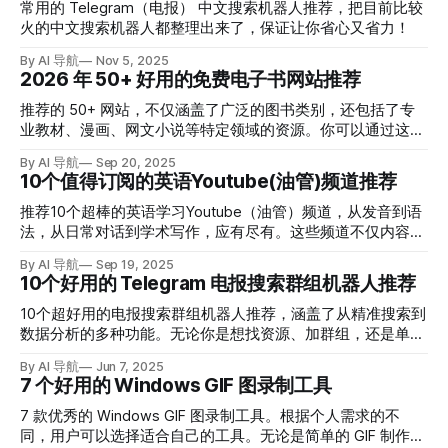
常用的 Telegram（电报） 中文搜索机器人推荐，把目前比较
火的中文搜索机器人都整理出来了，保证让你省心又省力！
By AI 导航
Nov 5, 2025
2026 年 50+ 好用的免费电子书网站推荐
推荐的 50+ 网站，不仅涵盖了广泛的图书类别，还包括了专
业教材、漫画、网文小说等特定领域的资源。你可以通过这些
网站使用便捷的搜索和下载服务，使得获取电子书变得更加容
By AI 导航
Sep 20, 2025
易。
10个值得订阅的英语Youtube(油管)频道推荐
推荐10个超棒的英语学习Youtube（油管）频道，从发音到语
法，从日常对话到学术写作，应有尽有。这些频道不仅内容优
质，而且风格多样，总有一款适合你！
By AI 导航
Sep 19, 2025
10个好用的 Telegram 电报搜索群组机器人推荐
10个超好用的电报搜索群组机器人推荐，涵盖了从精准搜索到
数据分析的多种功能。无论你是想找资源、加群组，还是单纯
想“挖宝”，这些工具都能帮你轻松实现。
By AI 导航
Jun 7, 2025
7 个好用的 Windows GIF 图录制工具
7 款优秀的 Windows GIF 图录制工具。根据个人需求的不
同，用户可以选择适合自己的工具。无论是简单的 GIF 制作，