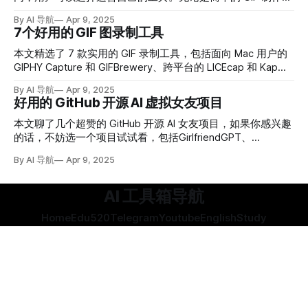
还是复杂的视频编辑，这些工具都能满足你的需求。
By AI 导航
Apr 9, 2025
7个好用的 GIF 图录制工具
本文精选了 7 款实用的 GIF 录制工具，包括面向 Mac 用户的
GIPHY Capture 和 GIFBrewery、跨平台的 LICEcap 和 Kap、
专注于 Windows 平台的 ScreenToGif、无需安装即可使用的
By AI 导航
Apr 9, 2025
在线工具 Recordit 和 ezgif.com。
好用的 GitHub 开源 AI 虚拟女友项目
本文聊了几个超赞的 GitHub 开源 AI 女友项目，如果你感兴趣
的话，不妨选一个项目试试看，包括GirlfriendGPT、
MyGirlGPT和Yuna AI。
By AI 导航
Apr 9, 2025
AI 工具箱导航
Home
Edu520
Telegram
Youtube
English
Study