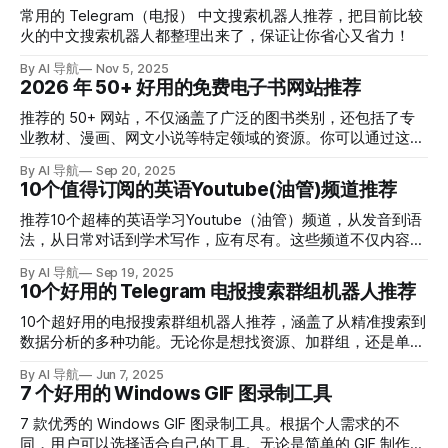
常用的 Telegram（电报） 中文搜索机器人推荐，把目前比较
火的中文搜索机器人都整理出来了，保证让你省心又省力！
By AI 导航
Nov 5, 2025
2026 年 50+ 好用的免费电子书网站推荐
推荐的 50+ 网站，不仅涵盖了广泛的图书类别，还包括了专
业教材、漫画、网文小说等特定领域的资源。你可以通过这些
网站使用便捷的搜索和下载服务，使得获取电子书变得更加容
By AI 导航
Sep 20, 2025
易。
10个值得订阅的英语Youtube(油管)频道推荐
推荐10个超棒的英语学习Youtube（油管）频道，从发音到语
法，从日常对话到学术写作，应有尽有。这些频道不仅内容优
质，而且风格多样，总有一款适合你！
By AI 导航
Sep 19, 2025
10个好用的 Telegram 电报搜索群组机器人推荐
10个超好用的电报搜索群组机器人推荐，涵盖了从精准搜索到
数据分析的多种功能。无论你是想找资源、加群组，还是单纯
想“挖宝”，这些工具都能帮你轻松实现。
By AI 导航
Jun 7, 2025
7 个好用的 Windows GIF 图录制工具
7 款优秀的 Windows GIF 图录制工具。根据个人需求的不
同，用户可以选择适合自己的工具。无论是简单的 GIF 制作，