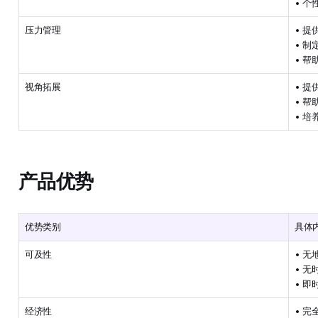
• 
压力管理
• 
• 
• 
视角拓展
• 
• 
• 
产品优势
优势类别
具体
可及性
• 无
• 无
• 即
经济性
• 完