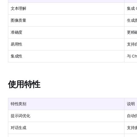
文本理解
集成 
图像质量
生成
准确度
更精
易用性
支持
集成性
与 C
使用特性
特性类别
说明
提示词优化
自动
对话生成
支持