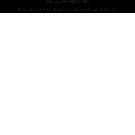
AI 工具箱导航
Home
Edu520
Telegram
Youtube
English
Study